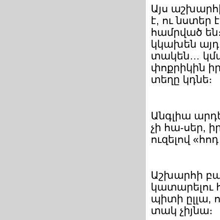
Այս աշխարհի
է, ու նստեր
համրված են։
կկախեն այդ
տակեն… կմաք
փոքրիկին ի
տեղը կդնե։
Անգլիա արդե
չի հա-սեր, 
ուզելով «հո
Աշխարհի բա
կատարելու հ
պիտի ըլլա, 
տակ չիյնա։