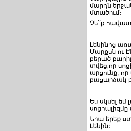
մարդն երջան
մտածում։
Չե՞ք հավատ
Լենինից առ
Մարքսն ու Է
բերած բարիք
տվեց,որ սոց
արցունք, ո
բացարձակ բ
Ես սկսել եմ
սոցիալիզմը 
Նրա երեք ստ
Լենին։