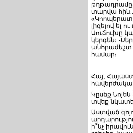
թղթադրամը,
տարվա հին..
«Կոոպերատիվ
լիզելով ել 
Սուճուխը կ
կերգեն։ -Սե
անհրաժեշտ 
համար։
Հայ, Հայաստ
հավերժական
Կըսեք Նոյեն 
տվեք նկատել ք
Աստված գոյու
արդարությու
ի՞նչ իրավու