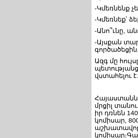
-Կմեռնենք չե
-Կմեռնեք՝ ձ
-Անո՞ւնը, ա
-Այսքան տար
գործածեցին,
Ազգ մը հույ
պետությանց 
վստահելու է.
Հայաստանն ա
մրցիլ տանո
իր դռնեն 14
կոմիսար, 80
աշխատավոր
կոմիսար։Գա