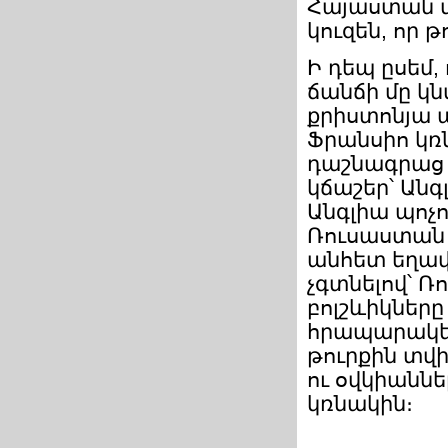
Հայաստան մ
կուզեն, որ թ
Ի դեպ ըսեմ, 
ճանճի մը կն
քրիստոնյա 
Ֆրանսիո կռ
դաշնագրաց հ
կճաշեր՝ Անգ
Անգլիա պոչո
Ռուսաստան 
անհետ եղավ
չգտնելով՝ Ռ
բոլշևիկներ
հրապարակեց
թուրքին տվ
ու օվկիաննե
կռնակին։