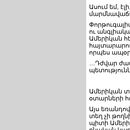
Ասում եմ, է
մարմնավաճա
Փորթուգալիա
ու անգլիակ
Ամերիկան հե
հայտարարու
որպես ապօր
…Դժվար ժամ
պետությունն
Ամերիկան տ
օտարների հո
Այս եռանդով
տեղ չի թողն
պիտի Ամերի
բնական կար