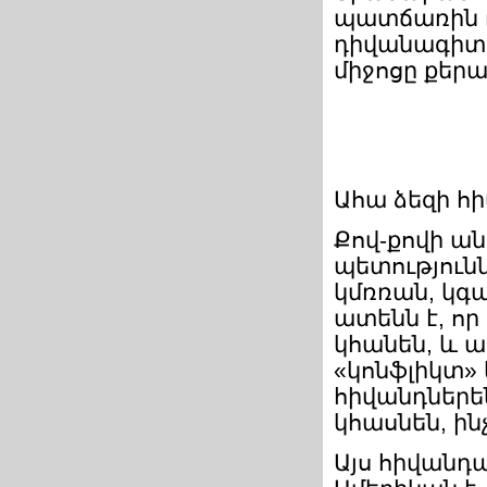
պատճառին ո
դիվանագիտու
միջոցը քերակ
Ահա ձեզի հի
Քով-քովի ա
պետությունն
կմռռան, կգ
ատենն է, որ
կհանեն, և
«կոնֆլիկտ» 
հիվանդներեն
կհասնեն, ին
Այս հիվանդ