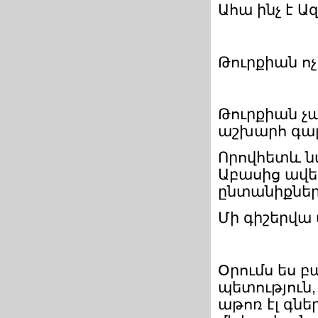
Ահա ինչ է Ա
Թուրքիան ոչ
Թուրքիան չա
աշխարհ գալ
Որովհետև նա
Աբասից ավե
ընտանիքներ
Մի գիշերվա
Օրումս ես բ
պետություն
աթոռ էլ գներ