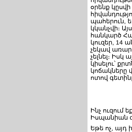
օրենք կըսվի
հիվանդությո
պահերուն, 
կկանչվի։ Այ
հանկարծ Հա
կուզեր, 14 
չեկավ առարկ
չելնել։ Իսկ 
կիսելու՝ ք
կոճակները վ
ոտով գետինը
Ինչ ուզում 
Իսպանիան գ
Եթե ոչ, այդ