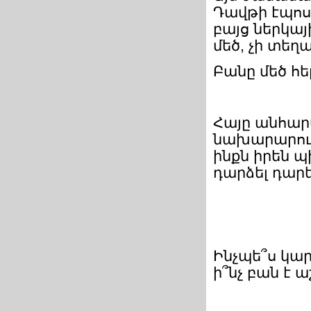
Դավթի էպոսը
բայց ներկա
մեծ, չի տեղ
Բանը մեծ հե
Հայը անհարմ
նախարարութ
ինքն իրեն պ
դարձել դարե
Ինչպե՞ս կար
ի՞նչ բան է ա