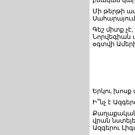
Մի թերթի ա
Սահարայում
Գեշ միտք չէ
Նորվեգիան 
օգտվի Ամեր
Երկու խոսք
Ի՞նչ է Ազգեր
Քաղաքական ա
վրան նստելե
Ազգերու Լիգ