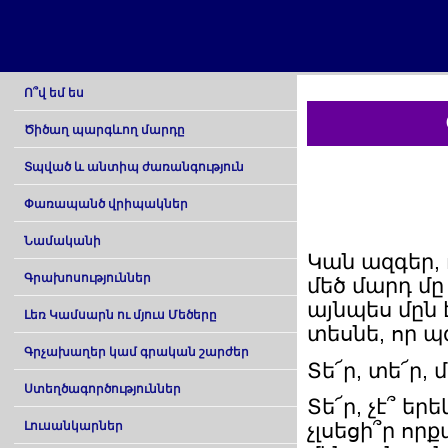
Ո՞վ եմ ես
Ծիծաղ պարգևող մարդը
Տպված և անտիպ ժառանգություն
Փառապանծ վրիպակներ
Նամականի
Կան ազգեր, 
Գրախոսություններ
մեծ մարդ մ
այնպես մըն 
Լեռ Կամսարն ու մյուս Մեծերը
տեսնե, որ պ
Գրչախաղեր կամ գրական շարժեր
Տե՜ր, տե՜ր, 
Ստեղծագործություններ
Տե՜ր, չէ՞ ե
չլսեցի՞ր որք
Լուսանկարներ