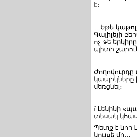
է։
…Եթե կաթոլ
Գալիլեյի բե
ոչ թե երկիր
պիտի շարու
Ժողովուրդը
կապիկները ի
մեռցնել։
ï Լենինի «
տեսակ կհաս
Պետք է նոր Լ
կույսե մը…