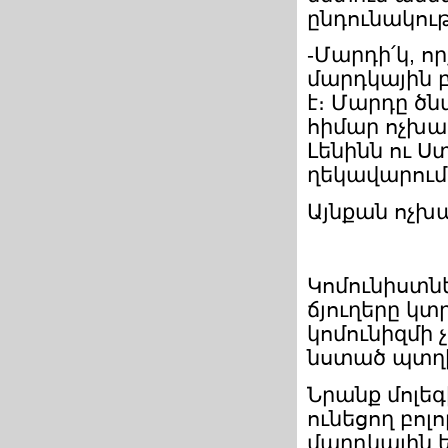
ընդունակութ
-Մարդի՛կ, ո
մարդկային 
է։ Մարդը ծն
հիմար ոչխար
Լենինն ու Ս
ղեկավարում
Այնքան ոչխ
Կոմունիստն
ճյուղերը կտ
կոմունիզմի 
նստած պտղի
Նրանք մոլեգ
ունեցող բոլ
մարդկային 