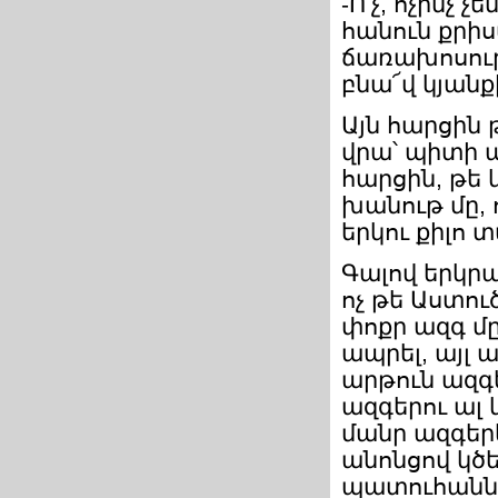
-Ո՛չ, ոչինչ
հանուն քրի
ճառախոսութ
բնա՜վ կյանք
Այն հարցին 
վրա՝ պիտի 
հարցին, թե 
խանութ մը, 
երկու քիլո 
Գալով երկրա
ոչ թե Աստու
փոքր ազգ մը
ապրել, այլ 
արթուն ազգ
ազգերու ալ
մանր ազգերե
անոնցով կծե
պատուհաննե