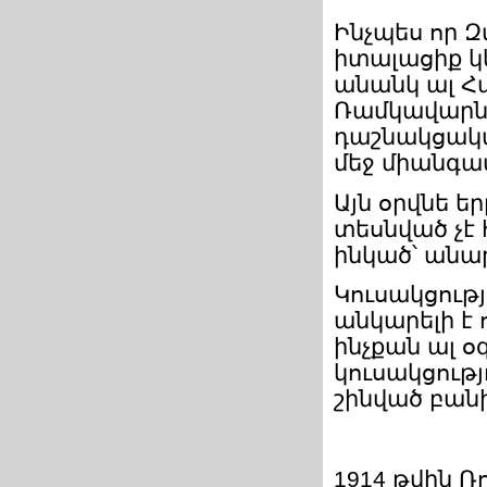
Ինչպես որ 
իտալացիք կ
անանկ ալ Հ
Ռամկավարնե
դաշնակցական
մեջ միանգա
Այն օրվնե եր
տեսնված չէ
ինկած՝ անար
Կուսակցությ
անկարելի է 
ինչքան ալ օգ
կուսակցությ
շինված բանի
1914 թվին Ռ