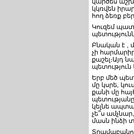
կարծես աշխա
կկռվեն իրա
հող ձեռք բե
Կուզեմ պատ
պետությունն
Բնական է , 
չի հարմարիր
քաշել։Այդ 
պետություն 
Երբ մեծ պե
մը կսրե, կո
քանի մը հայ
պետությանը 
կելնե ապտակ
չե՞ս ամչնար
մասն ինձի տ
Տրամաբանու