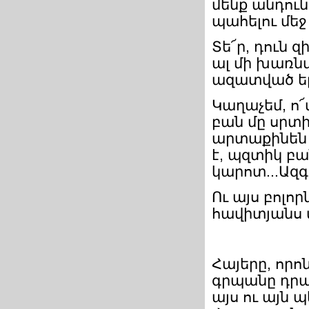
մենք անդուն
պահելու մեջ է
Տե՜ր, դուն 
ալ մի խառն
ազատված եր
Կաղաչեմ, ո՜
բան մը սրտի
արտաքինեն կ
է, պզտիկ բա
կարոտ...Ազգի
Ու այս բոլոր
հավիտյանս ա
Հայերը, որո
գրպանը դրած
այս ու այն 