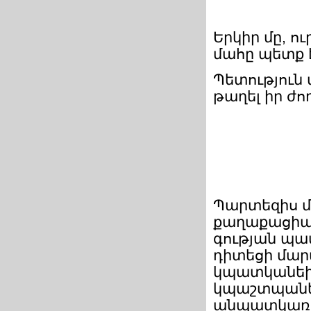
Երկիր մը, ո
մահը պետք է 
Պետություն
թաղել իր ժո
Պարտեզիս մե
քաղաքացիակ
գության պատ
դիտեցի մարտ
կպատկանեին
կպաշտպանեի
անպատկառ ը