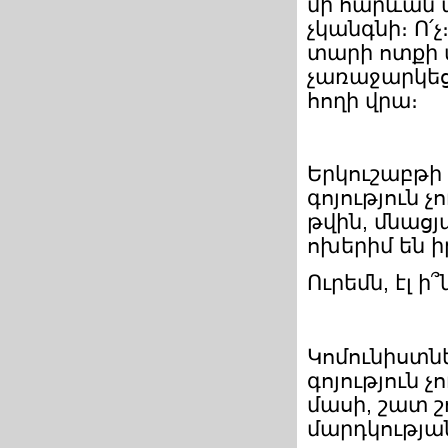
մի հարևան 
չկանգնի։ Ո՛
տարի ոտքի վ
չառաջարկեց,
հողի վրա։
Երկուշաբթի 7
գոյություն չ
թվին, մնացյա
ոխերիմ են ի
Ուրեմն, էլ ի՞
Կոմունիստնե
գոյություն 
մասի, շատ շ
մարդկության