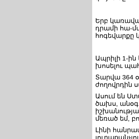
Երբ կառավար
դրամի հա-մ
հոգեվարքը 
Ապրիլի 1-ին
խոսելու պահ
Տարվա 364 օ
ժողովրդին ստ
Ասում են Ստ
ծախս, անօգ
իշխանությա
մեռած եմ, բո
Լինի հանրապ
յուրաքանչյո