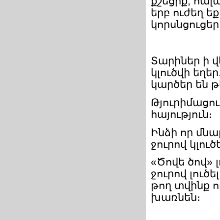
քշեցիք, հալ
երբ ուժեղ եք
կորսնցուցեր
Տարիներ ի 
կլուծվի եղե
կարծեր են թ
Թյուրիմացու
հայություն։
Ինձի որ մնա
ջուրով կլուծ
«Ծովե ծով» 
ջուրով լուծե
թող տվինք 
խառնեն։