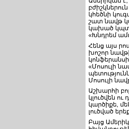
Ամերիկան է,
բժիշկներուն
կհեծնի կուգ
շատ նավթ կ
կախած կպտտի
«Խնդրեմ ամա
Հենց այս րո
խոշոր նավթ
կոնֆերանսի
«Մոսուլի նա
պետություն
Մոսուլի նավ
Աշխարհի բո
կլուծվեն ո
կարծիքե, մե
լուծված երե
Բայց Ամերիկ
հիվանդութենե