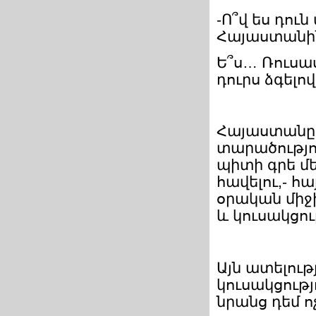
-Ո՞վ ես դու
Հայաստանի
Ե՞ս… Ռուսա
դուրս ձգել
Հայաստանը 
տարածությու
պիտի գրե մ
հավելու,- հ
օրական միջի
և կուսակցու
Այն ատելու
կուսակցությ
նրանց դեմ ոչ