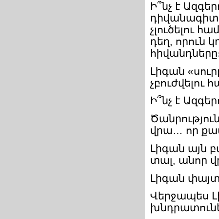
Ի՞նչ է Ազգե
դիվանագիտա
չլուծելու հ
դեղ, որուն 
հիվանդները
Լիգան «սուր
չբուժվելու 
Ի՞նչ է Ազգեր
Ծանրությու
վրա… որ քա
Լիգան այն բ
տալ, անոր վ
Լիգան փայտե
Վերջապես Լ
խնդրատուն