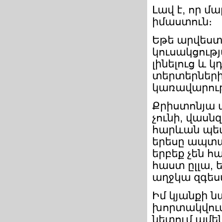
Լավ է, որ մ
իմաստուն։
Եթե արվեստ
կուսակցութ
լինելուց և 
տերտերների
կառավարութ
Քրիստոնյա պ
չունի, վասն
հարևան պետ
երեսը ապտա
երբեք չեն հ
հաստ ըլլա, 
աղջկա զգես
Իմ կյանքի ն
խորտակվում 
նետում ամեն