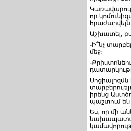
Կառավարութ
որ կոմունիզ
հրաժարվելն 
Աշխատել, բա
-Ի՞նչ տարբե
մեջ։
-Քրիստոնեու
դատարկութի
Սոցիալիզմն է
տարբերությո
իրենց Աստծո
պաշտում են
Ես, որ մի ան
նախապատվու
կամավորութ