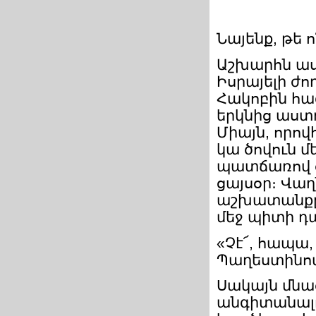
Նայենք, թե 
Աշխարհն աս
Իսրայելի ժ
Հակոբին հա
երկնից աստղ
Միայն, որո
կա ծովուն մ
պատճառով օ
ցայսօր։ Վա
աշխատանքը 
մեջ պիտի դ
«Չէ՜, հապա
Պաղեստինո
Սակայն մնա
անգիտանալով